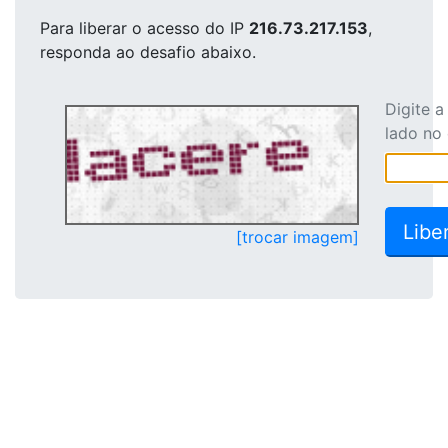
Para liberar o acesso
do IP
216.73.217.153
,
responda ao desafio abaixo.
Digite 
lado no
[trocar imagem]